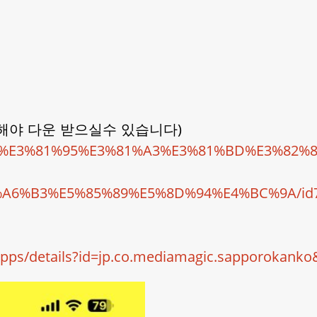
해야 다운 받으실수 있습니다)
p/app/%E3%81%95%E3%81%A3%E3%81%BD%E3
6%B3%E5%85%89%E5%8D%94%E4%BC%9A/id79
/apps/details?id=jp.co.mediamagic.sapporokanko