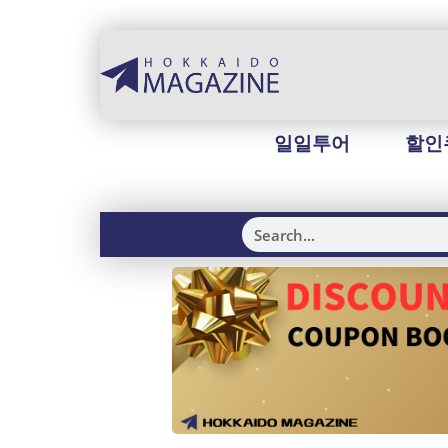
일일투어
할인
H