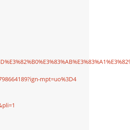
%82%8D%E3%82%B0%E3%83%AB%E3%83%A1%E3%
8664189?ign-mpt=uo%3D4
&pli=1