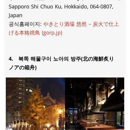
Sapporo Shi Chuo Ku, Hokkaido, 064-0807,
Japan
공식홈페이지:
やきとり酒場 悠然 – 炭火で仕上
げる本格焼鳥 (gorp.jp)
4. 북쪽 해물구이 노아의 방주(北の海鮮炙り
ノアの箱舟)