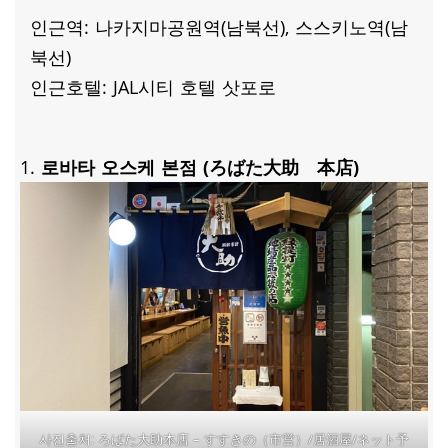
인근역: 나카지마공원역(남북선), 스스키노역(남
북선)
인근호텔: JAL시티 호텔 삿포로
로바타 오스케 본점 (ろばた大助 本店)
ろばた大助本店 – すすきの（市営）/居酒屋/ネット予
사진출처: