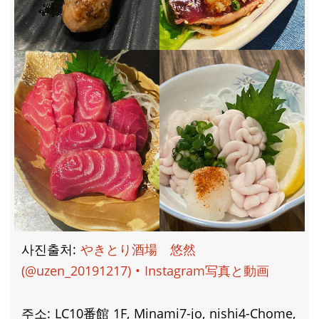
사진출처:
やきとり酒場 悠然
(@uzen_20191217) • Instagram写真と動画
주소: LC10番館 1F, Minami7-jo, nishi4-Chome,